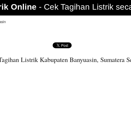
rik Online
Cek Tagihan Listrik sec
asin
agihan Listrik Kabupaten Banyuasin, Sumatera S